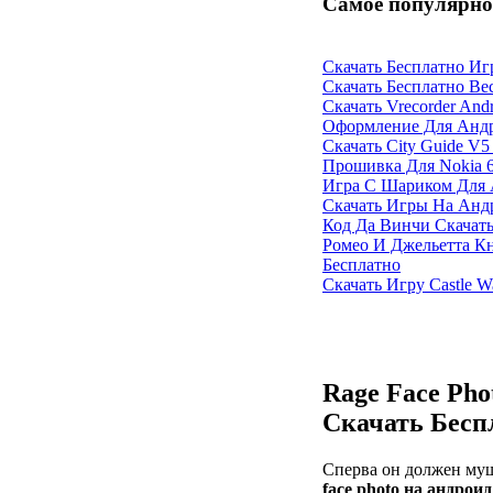
Самое популярно
Скачать Бесплатно И
Скачать Бесплатно Ве
Скачать Vrecorder And
Оформление Для Андр
Скачать City Guide V
Прошивка Для Nokia 6
Игра С Шариком Для
Скачать Игры На Андр
Код Да Винчи Скачат
Ромео И Джельетта К
Бесплатно
Скачать Игру Castle W
Rage Face Pho
Скачать Бесп
Сперва он должен муш
face photo на андрои